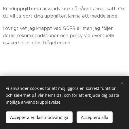
Kunduppgifterna används inte på något annat sätt. Om
du vill ta bort dina uppgifter, lämna ett meddelande.
I övrigt vet jag knappt vad GDPR är men jag följer
deras rekommendationer och policy vid eventuella
osäkerheter eller frågetecken.
Vi använder cookies för att möjliggöra en korrekt funktion
och säkerhet på vår hemsida, och för att erbjuda dig bästa
möjliga användarupplevelse.
© 2025 Niklas Karlsson. Kolsvedja backe 25-1. 82793 Ljusdal.
Acceptera endast nödvändiga
Acceptera alla
ahardslojdlife@gmail.com
070 244 70 83
Cookies